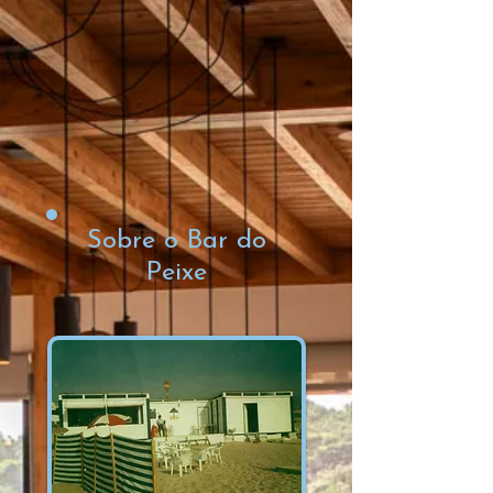
Sobre o Bar do
Peixe